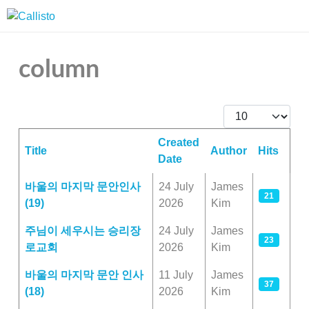
column
Display #
Created
Title
Author
Hits
Date
Articles
바울의 마지막 문안인사
24 July
James
21
(19)
2026
Kim
주님이 세우시는 승리장
24 July
James
23
로교회
2026
Kim
바울의 마지막 문안 인사
11 July
James
37
(18)
2026
Kim