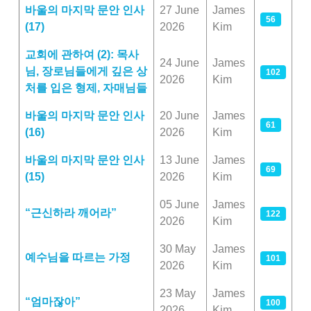
바울의 마지막 문안 인사
27 June
James
56
(17)
2026
Kim
교회에 관하여 (2): 목사
24 June
James
님, 장로님들에게 깊은 상
102
2026
Kim
처를 입은 형제, 자매님들
바울의 마지막 문안 인사
20 June
James
61
(16)
2026
Kim
바울의 마지막 문안 인사
13 June
James
69
(15)
2026
Kim
05 June
James
“근신하라 깨어라”
122
2026
Kim
30 May
James
예수님을 따르는 가정
101
2026
Kim
23 May
James
“엄마잖아”
100
2026
Kim