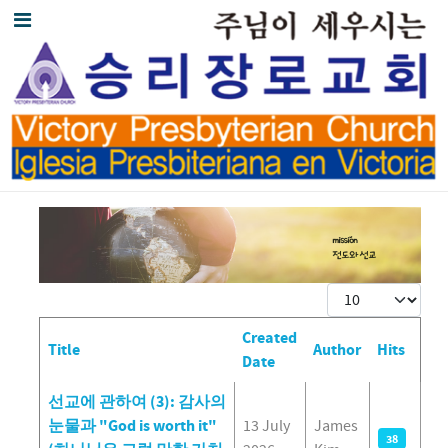
Display #
Created
Title
Author
Hits
Date
Articles
선교에 관하여 (3): 감사의
눈물과 "God is worth it"
13 July
James
38